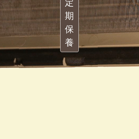
定
期
保
養