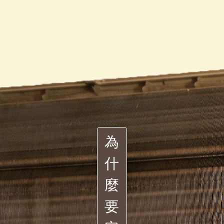
為
什
麼
要